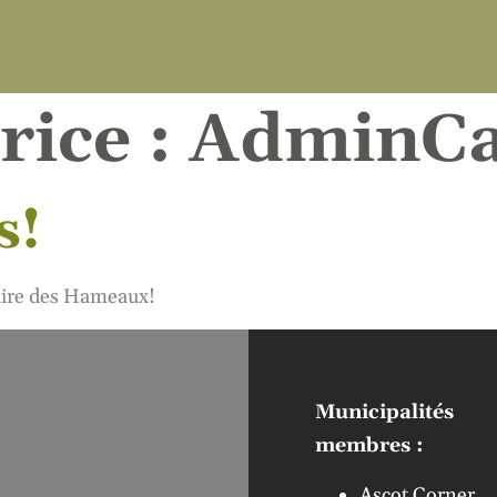
rice :
AdminCa
s!
aire des Hameaux!
Municipalités
membres :
Ascot Corner