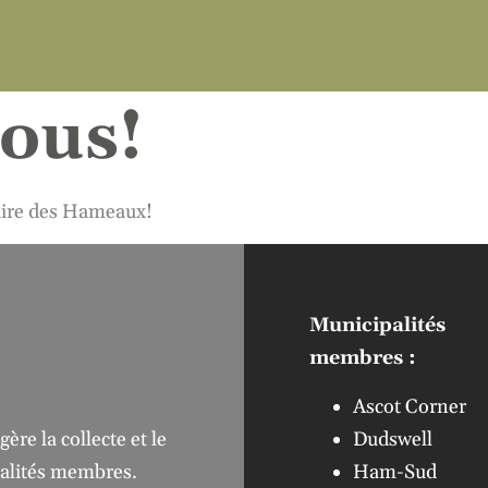
tous!
aire des Hameaux!
Municipalités
membres :
Ascot Corner
Dudswell
re la collecte et le
Ham-Sud
palités membres.