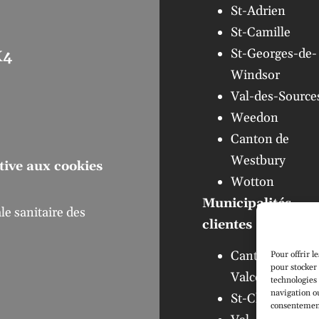
St-Adrien
St-Camille
St-Georges-de-
X4
Windsor
Val-des-Source
Weedon
Canton de
Westbury
ative aux cookies
Wotton
Municipalités
e sanitaire des
clientes :
Canton de
Pour offrir l
pour stocker 
Valcourt
technologies
navigation ou
St-Claude
consentement 